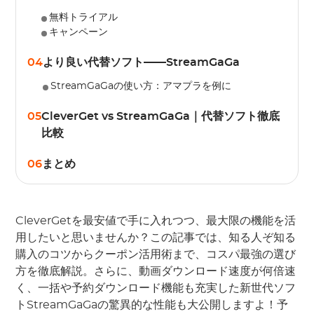
無料トライアル
キャンペーン
04
より良い代替ソフト——StreamGaGa
StreamGaGaの使い方：アマプラを例に
05
CleverGet vs StreamGaGa｜代替ソフト徹底
比較
06
まとめ
CleverGetを最安値で手に入れつつ、最大限の機能を活
用したいと思いませんか？この記事では、知る人ぞ知る
購入のコツからクーポン活用術まで、コスパ最強の選び
方を徹底解説。さらに、動画ダウンロード速度が何倍速
く、一括や予約ダウンロード機能も充実した新世代ソフ
トStreamGaGaの驚異的な性能も大公開しますよ！予