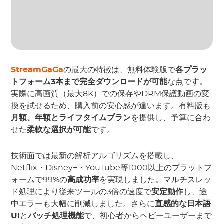
StreamGaGa
の最大の特徴は、無料体験版で
各プラッ
トフォーム3本まで完全ダウンロードが可能
な点です。
実際に高画質（最大8K）での保存やDRM保護動画の変
換を試せるため、購入前の安心感が違います。有料版も
月額、年額とライフタイムプラン
を提供し、予算に合わ
せた
柔軟な選択が可能
です。
技術面では最新の解析アルゴリズムを搭載し、
Netflix・Disney+・YouTube等1000以上のプラットフ
ォームで99%の
高成功率
を実現しました。マルチスレッ
ド処理により従来ツールの3倍の速度で
安定動作
し、途
中エラーも大幅に削減しました。さらに
直感的な日本語
UI
と
バッチ処理機能
で、初心者からヘビーユーザーまで