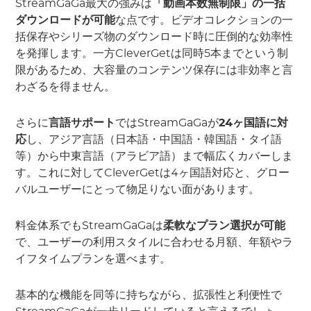
StreamGaGa最大の強みは
「動画本数無制限」の一括
ダウンロードが可能
な点です。ビデオコレクションの一
括保存やシリーズ物のダウンロード時に圧倒的な効率性
を発揮します。一方CleverGetは同時5本までという制
限があるため、大容量のコンテンツ保存には非効率と言
わざるを得ません。
さらに
言語サポート
ではStreamGaGaが
24ヶ国語に対
応
し、アジア言語（日本語・中国語・韓国語・タイ語
等）から中東言語（アラビア語）まで幅広くカバーしま
す。これに対してCleverGetは4ヶ国語対応と、グロー
バルユーザーにとって物足りない面があります。
料金体系でもStreamGaGaは
柔軟なプラン選択が可能
で、ユーザーの利用スタイルに合わせる月額、年額やラ
イフタイムプランを選べます。
基本的な機能を同等に持ちながら、拡張性と利便性で