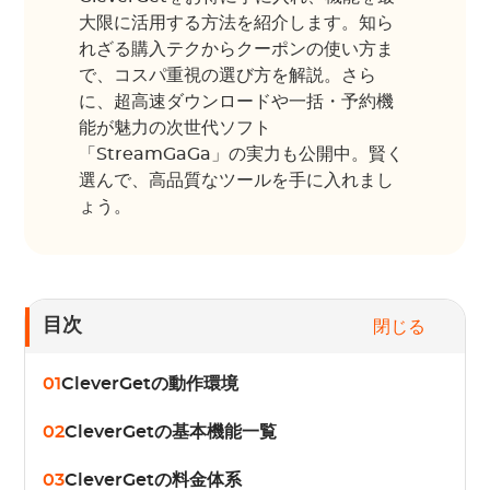
大限に活用する方法を紹介します。知ら
れざる購入テクからクーポンの使い方ま
で、コスパ重視の選び方を解説。さら
に、超高速ダウンロードや一括・予約機
能が魅力の次世代ソフト
「StreamGaGa」の実力も公開中。賢く
選んで、高品質なツールを手に入れまし
ょう。
目次
閉じる
01
CleverGetの動作環境
02
CleverGetの基本機能一覧
03
CleverGetの料金体系