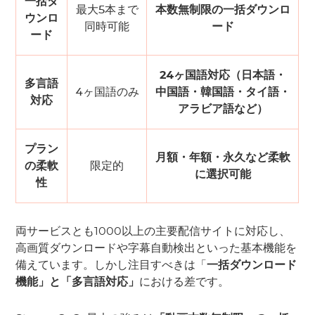
一括ダ
最大5本まで
本数無制限の一括ダウンロ
ウンロ
同時可能
ード
ード
24ヶ国語対応（日本語・
多言語
4ヶ国語のみ
中国語・韓国語・タイ語・
対応
アラビア語など）
プラン
月額・年額・永久など柔軟
の柔軟
限定的
に選択可能
性
両サービスとも1000以上の主要配信サイトに対応し、
高画質ダウンロードや字幕自動検出といった基本機能を
備えています。しかし注目すべきは「
一括ダウンロード
機能」と「多言語対応」
における差です。