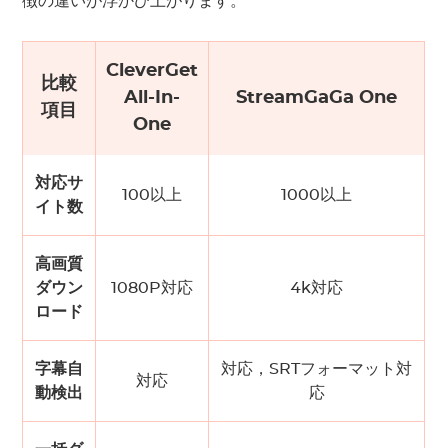
徴の違いが浮かび上がります。
CleverGet
比較
All-In-
StreamGaGa One
項目
One
対応サ
100以上
1000以上
イト数
高画質
ダウン
1080P対応
4k対応
ロード
字幕自
対応，SRTフォーマット対
対応
動検出
応