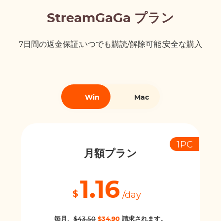
StreamGaGa プラン
7日間の返金保証;いつでも購読/解除可能;安全な購入
Win
Mac
1PC
月額プラン
1.16
$
/day
毎月、
$43.50
$34.90
請求されます。