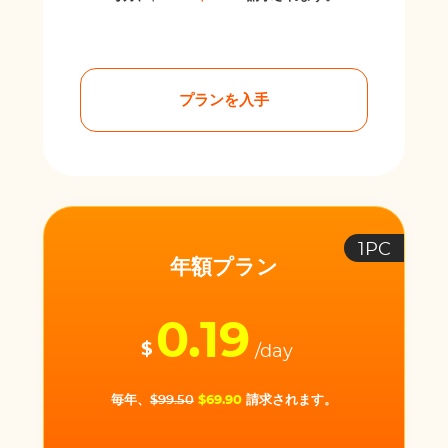
プランを入手
1PC
年額プラン
0.19
$
/day
毎年、
$99.50
$69.90
請求されます。