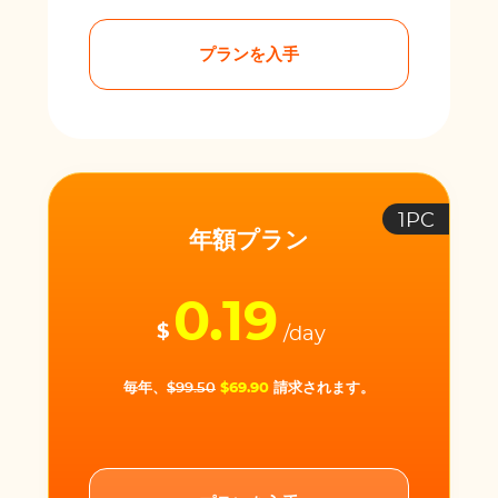
プランを入手
1PC
年額プラン
0.19
$
/day
毎年、
$99.50
$69.90
請求されます。