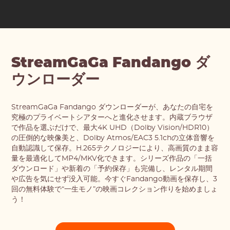
StreamGaGa Fandango ダ
ウンローダー
StreamGaGa Fandango ダウンローダーが、あなたの自宅を
究極のプライベートシアターへと進化させます。内蔵ブラウザ
で作品を選ぶだけで、最大4K UHD（Dolby Vision/HDR10）
の圧倒的な映像美と、Dolby Atmos/EAC3 5.1chの立体音響を
自動認識して保存。H.265テクノロジーにより、高画質のまま容
量を最適化してMP4/MKV化できます。シリーズ作品の「一括
ダウンロード」や新着の「予約保存」も完備し、レンタル期間
や広告を気にせず没入可能。今すぐFandango動画を保存し、3
回の無料体験で“一生モノ”の映画コレクション作りを始めましょ
う！