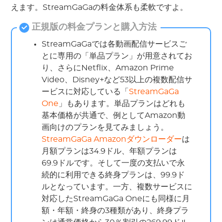
えます。StreamGaGaの料金体系も柔軟ですよ。
正規版の料金プランと購入方法
StreamGaGaでは各動画配信サービスご
とに専用の「単品プラン」が用意されてお
り、さらにNetflix、Amazon Prime
Video、Disney+など53以上の複数配信サ
ービスに対応している「
StreamGaGa
One
」もあります。単品プランはどれも
基本価格が共通で、例としてAmazon動
画向けのプランを見てみましょう。
StreamGaGa Amazonダウンローダー
は
月額プランは34.9ドル、年額プランは
69.9ドルです。そして一度の支払いで永
続的に利用できる終身プランは、99.9ド
ルとなっています。一方、複数サービスに
対応したStreamGaGa Oneにも同様に月
額・年額・終身の3種類があり、終身プラ