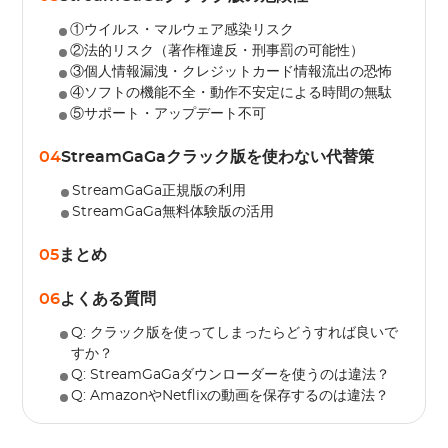
①ウイルス・マルウェア感染リスク
②法的リスク（著作権違反・刑事罰の可能性）
③個人情報漏洩・クレジットカード情報流出の恐怖
④ソフトの機能不全・動作不安定による時間の無駄
⑤サポート・アップデート不可
04
StreamGaGaクラック版を使わない代替策
StreamGaGa正規版の利用
StreamGaGa無料体験版の活用
05
まとめ
06
よくある質問
Q: クラック版を使ってしまったらどうすれば良いで
すか？
Q: StreamGaGaダウンローダーを使うのは違法？
Q: AmazonやNetflixの動画を保存するのは違法？