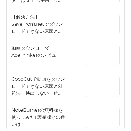
ダーは安全？評判・ウイ
ルスの危険性と安全な代
替ソフトを徹底解説
【解決方法】
SaveFrom.netでダウン
ロードできない原因と対
処法｜エラーや動画保存
できない時の代替方法も
動画ダウンローダー
解説
AceThinkerのレビュー
CocoCutで動画をダウン
ロードできない原因と対
処法｜検出しない・途中
で止まる場合も解説
NoteBurnerの無料版を
使ってみた! 製品版との違
いは？