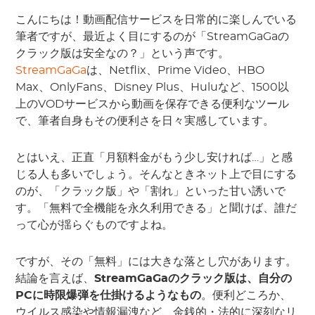
こんにちは！動画配信サービスを日常的に楽しんでいる
筆者ですが、最近よく目にするのが「StreamGaGaの
クラック版は安全なの？」という声です。
StreamGaGa
は、Netflix、Prime Video、HBO
Max、OnlyFans、Disney Plus、Huluなど、1500以
上のVODサービスから動画を保存できる便利なツール
で、筆者自身もその便利さを日々実感しています。
とはいえ、正直「月額料金がもう少し安ければ…」と感
じる人も多いでしょう。そんなときネット上で目にする
のが、「クラック版」や「割れ」といった甘い誘いで
す。「無料で全機能を永久利用できる」と聞けば、誰だ
って心が揺らぐものですよね。
ですが、その「無料」には大きな落とし穴があります。
結論を言えば、
StreamGaGaのクラック版は、自分の
PCに時限爆弾を仕掛けるようなもの
。便利どころか、
ウイルス感染や情報漏洩など、金銭的・法的に深刻なリ