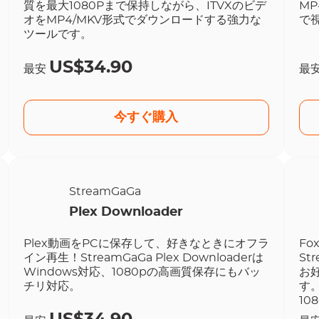
質を最大1080Pまで保持しながら、ITVXのビデ
M
オをMP4/MKV形式でダウンロードする強力な
で
ツールです。
US$34.90
最安
最
今すぐ購入
StreamGaGa
Plex Downloader
Plex動画をPCに保存して、好きなときにオフラ
Fo
イン再生！StreamGaGa Plex Downloaderは
St
Windows対応、1080pの高画質保存にもバッ
お
チリ対応。
す
10