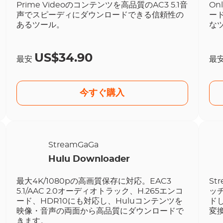
Prime Videoのコンテンツを高品質のAC3 5.1音
On
声でスピーディにダウンロードできる信頼性の
ー
あるツール。
な
US$34.90
最安
最
今すぐ購入
StreamGaGa
Hulu Downloader
最大4K/1080pの高画質保存に対応。EAC3
St
5.1/AAC 2.0オーディオトラック、H.265エンコ
ッ
ード、HDR10にも対応し、Huluコンテンツを
ド
映像・音声の両面から高品質にダウンロードで
変
きます。