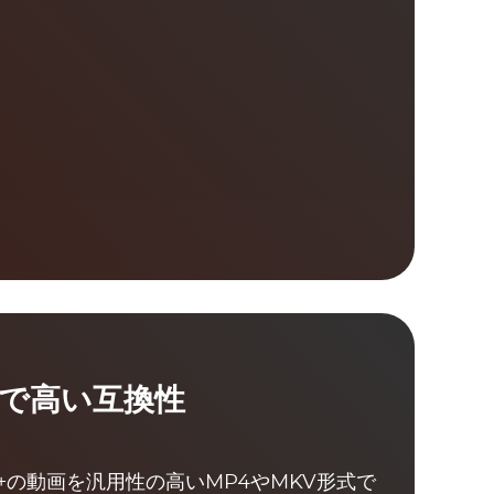
式で高い互換性
ney+の動画を汎用性の高いMP4やMKV形式で