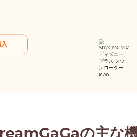
購入
treamGaGaの主な