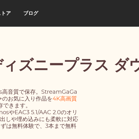
ストア
ブログ
a ディズニープラス 
mos高音質で保存。StreamGaGa
y+のお気に入り作品を
4K高画質
保存できます。
osやEAC3 5.1/AAC 2.0のオリ
き出しや埋め込みにも柔軟に対応
ずは無料体験で、3本まで無料