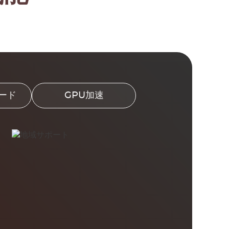
ード
GPU加速