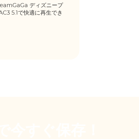
eamGaGa ディズニープ
3 5.1で快適に再生でき
Gaで今すぐ保存！