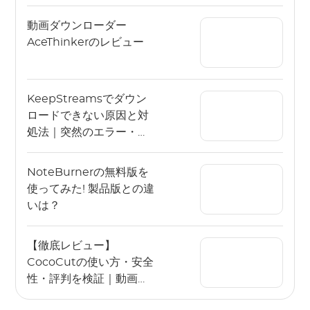
から高画質ダウンロード
設定まで網羅
動画ダウンローダー
AceThinkerのレビュー
KeepStreamsでダウン
ロードできない原因と対
処法｜突然のエラー・保
存失敗・動画が途中で止
まる問題の解決ガイド
NoteBurnerの無料版を
使ってみた! 製品版との違
いは？
【徹底レビュー】
CocoCutの使い方・安全
性・評判を検証｜動画を
ダウンロードできない原