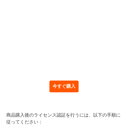
ェアです。この革新的なツールは、人気のス
トリーミングサービスから高解像度ビデオを
素早く、簡単にダウンロードすることを可能
にします。直感的な操作で、内蔵ブラウザの
アドレスバーにURLをペーストするだけで、
ダウンロードが開始されます。
StreamGaGaは、MP4やMKVといった様々
なビデオ形式へのダウンロードに対応してお
り、広告なしで快適な視聴体験を提供しま
す。
今すぐ購入
商品購入後のライセンス認証を行うには、以下の手順に
従ってください：