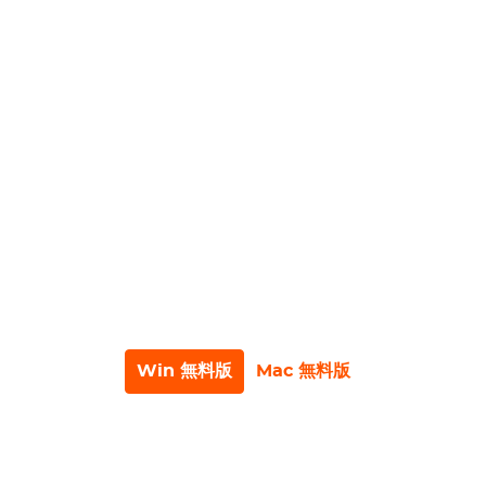
は広告フリーで、中断なしの快適な視聴体験
を提供。
高互換性のMP4/MKVフォーマットへと変
換: MP4およびMKV形式でのダウンロードを
サポートし、様々なデバイスでの動画視聴を
可能に。
安心感・安全性抜群：プライバシーを尊重
し、安全な環境での動画ダウンロードを提
供。
ユーザー絶賛：「これまで使ったツールの
中で最高」の声続出‼︎
Win 無料版
Mac 無料版