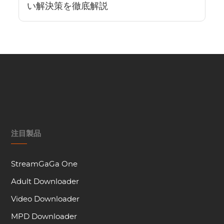
い解決策を徹底解説
注目製品
StreamGaGa One
Adult Downloader
Video Downloader
MPD Downloader