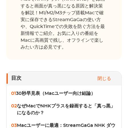
すると画面が真っ黒になる原因と解決策
を解説！M1/M2/M3チップ搭載Macで確
実に保存できるStreamGaGaの使い方
や、QuickTimeでの失敗を防ぐ方法を最
新情報でご紹介。お気に入りの番組を
Macに高画質で残し、オフラインで楽し
みたい方は必見です。
目次
閉じる
01
30秒早見表（Macユーザー向け結論）
02
なぜMacでNHKプラスを録画すると「真っ黒」
になるのか？
03
Macユーザーに最適：StreamGaGa NHK ダウ