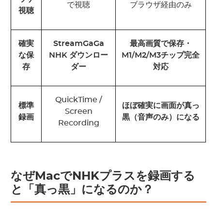
で視聴
ブラウザ経由のみ
視聴
確実
StreamGaGa
最高画質で保存
・
な保
NHK
ダウンロー
M1/M2/M3
チップ完全
存
ダー
対応
QuickTime /
標準
ほぼ確実に画面が真っ
Screen
録画
黒（音声のみ）になる
Recording
なぜMacでNHKプラスを録画する
と「真っ黒」になるのか？