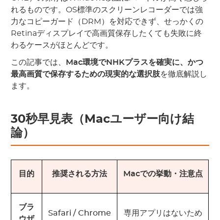
れるものです。OS標準のスクリーンレコーダーでは強
力なコピーガード（DRM）を対応できず、せっかくの
Retinaディスプレイで高画質保存したくても失敗に終
わるケースがほとんどです。
この記事では、
Mac
環境で
NHK
プラスを確実に、かつ
最高画質で保存するための現実的な選択肢
を徹底解説し
ます。
30秒早見表（Macユーザー向け結
論）
目的
推奨される方法
Mac
での挙動
・
注意点
ブラ
Safari / Chrome
専用アプリはないため
ウザ