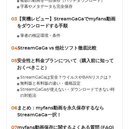
複数の動画を一括保存（バッチダウンロード）
字幕やメタデータも完全保存
03
【実機レビュー】StreamGaGaでmyfans動画
をダウンロードする手順
筆者の検証環境・条件
04
StreamGaGa vs 他社ソフト徹底比較
05
安全性と料金プランについて（購入前に知って
おくべきこと）
StreamGaGaは安全？ウイルスやBANリスクは？
無料版と有料版の違い・価格設定
StreamGaGaが使えない・ダウンロードできない時
の対処法
06
まとめ：myfans動画を永久保存するなら
StreamGaGa一択！
07
myfans動画保存に関するよくある質問 (FAQ)