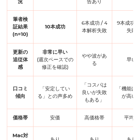
況
告あり
筆者検
6本成功 / 4
9本成功 / 
証結果
10本成功
本解析失敗
失敗
(n=10)
更新の
非常に早い
やや波があ
追従体
(週次ペースでの
早い
る
感
修正を確認)
「コスパは
口コミ
「安定してい
「機能は
良いが失敗
傾向
る」との声多め
が高い
もある」
価格帯
安価
高価格帯
平均的
Mac対
あり
あり
あり