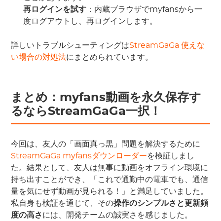
再ログインを試す
：内蔵ブラウザでmyfansから一
度ログアウトし、再ログインします。
詳しいトラブルシューティングは
StreamGaGa 使えな
い場合の対処法
にまとめられています。
まとめ：myfans動画を永久保存す
るならStreamGaGa一択！
今回は、友人の「画面真っ黒」問題を解決するために
StreamGaGa myfansダウンローダー
を検証しまし
た。結果として、友人は無事に動画をオフライン環境に
持ち出すことができ、「これで通勤中の電車でも、通信
量を気にせず動画が見られる！」と満足していました。
私自身も検証を通じて、その
操作のシンプルさと更新頻
度の高さ
には、開発チームの誠実さを感じました。